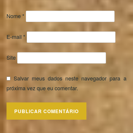
Nome
*
E-mail
*
Site
Salvar meus dados neste navegador para a
próxima vez que eu comentar.