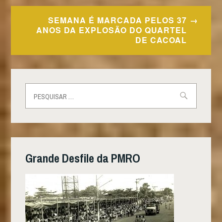
Navegação
SEMANA É MARCADA PELOS 37
de
ANOS DA EXPLOSÃO DO QUARTEL
DE CACOAL
Post
Pesquisar
por:
Grande Desfile da PMRO