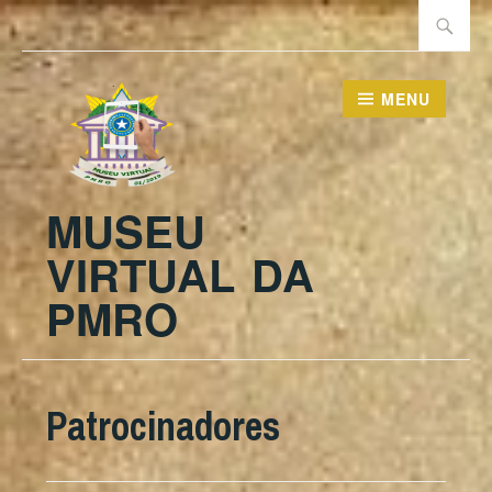
Ir
Pesquisa
para
por:
conteúdo
MENU
MUSEU
VIRTUAL DA
PMRO
Patrocinadores