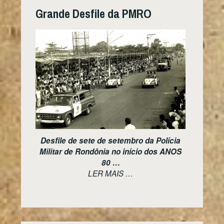
k
ss
Grande Desfile da PMRO
ro
o
m
Desfile de sete de setembro da Polícia
Militar de Rondônia no início dos ANOS
80 …
LER MAIS …