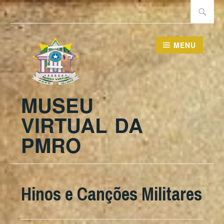
Ir
Pesquisa
para
por:
conteúdo
MENU
MUSEU
VIRTUAL DA
PMRO
Hinos e Canções Militares